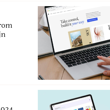
arom
jn
2024