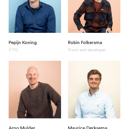
Pepijn Koning
Robin Folkersma
CTO
Front-end developer
Arno Mulder
Maurice Derksema