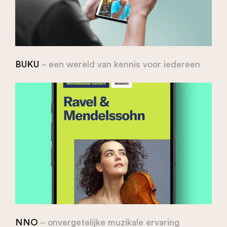
BUKU
– een wereld van kennis voor iedereen
NNO
– onvergetelijke muzikale ervaring