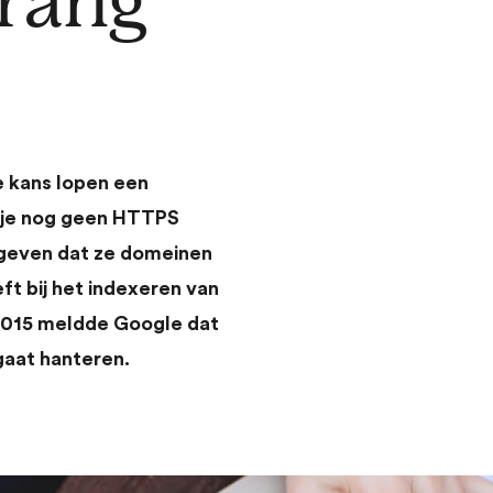
rrang
e kans lopen een
r je nog geen HTTPS
egeven dat ze domeinen
t bij het indexeren van
2015 meldde Google dat
 gaat hanteren.